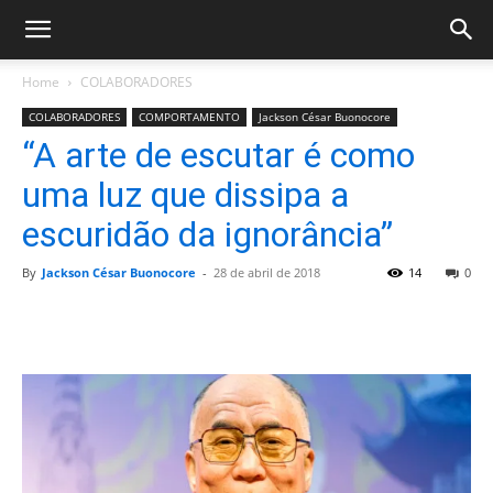
Home
COLABORADORES
COLABORADORES
COMPORTAMENTO
Jackson César Buonocore
“A arte de escutar é como
uma luz que dissipa a
escuridão da ignorância”
By
Jackson César Buonocore
-
28 de abril de 2018
14
0