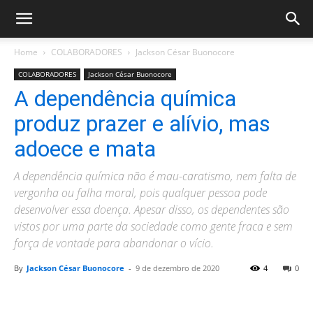
Home
COLABORADORES
Jackson César Buonocore
COLABORADORES
Jackson César Buonocore
A dependência química
produz prazer e alívio, mas
adoece e mata
A dependência química não é mau-caratismo, nem falta de
vergonha ou falha moral, pois qualquer pessoa pode
desenvolver essa doença. Apesar disso, os dependentes são
vistos por uma parte da sociedade como gente fraca e sem
força de vontade para abandonar o vício.
By
Jackson César Buonocore
-
9 de dezembro de 2020
4
0