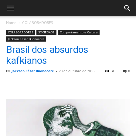
Home
COLABORADORES
COLABORADORES
SOCIEDADE
Comportamento e Cultura
Jackson César Buonocore
Brasil dos absurdos
kafkianos
By
Jackson César Buonocore
-
20 de outubro de 2016
315
0