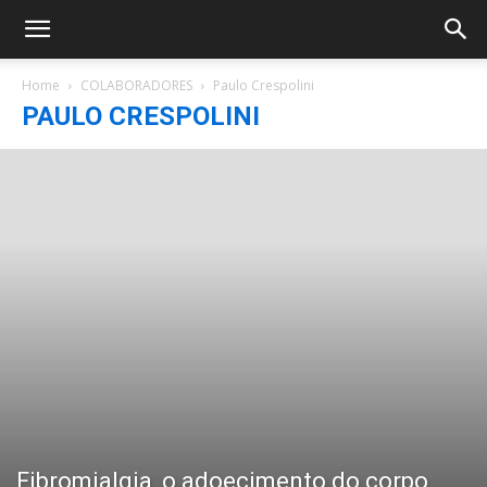
Home
COLABORADORES
Paulo Crespolini
PAULO CRESPOLINI
Fibromialgia, o adoecimento do corpo