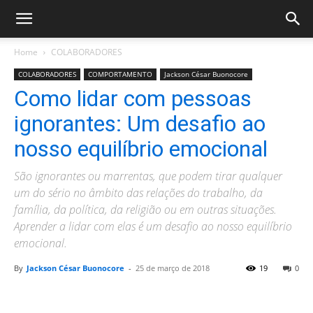
Home
COLABORADORES
COLABORADORES
COMPORTAMENTO
Jackson César Buonocore
Como lidar com pessoas
ignorantes: Um desafio ao
nosso equilíbrio emocional
São ignorantes ou marrentas, que podem tirar qualquer
um do sério no âmbito das relações do trabalho, da
família, da política, da religião ou em outras situações.
Aprender a lidar com elas é um desafio ao nosso equilíbrio
emocional.
By
Jackson César Buonocore
-
25 de março de 2018
19
0