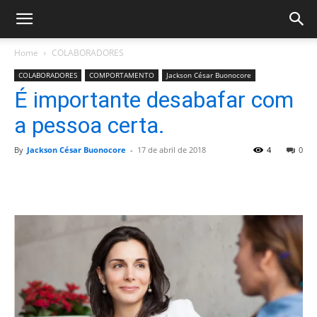
Home
COLABORADORES
COLABORADORES
COMPORTAMENTO
Jackson César Buonocore
É importante desabafar com
a pessoa certa.
By
Jackson César Buonocore
-
17 de abril de 2018
4
0