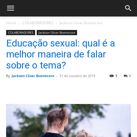
Home
COLABORADORES
Jackson César Buonocore
COLABORADORES
Jackson César Buonocore
Educação sexual: qual é a
melhor maneira de falar
sobre o tema?
By
Jackson César Buonocore
-
31 de outubro de 2019
3
0