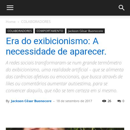
Home
COLABORADORES
COLABORADORES
COMPORTAMENTO
Jackson César Buonocore
Era do exibicionismo: A
necessidade de aparecer.
A redes sociais transformaram-se num grande termômetro
do exibicionismo, uma realidade artificial – que se alimenta
das carências afetivas ou emocionais, que busca através de
likes ou comentários aumentar autoestima, para se
convencer daquilo, que não se tem certeza em si mesmo.
By
Jackson César Buonocore
-
18 de setembro de 2017
26
0