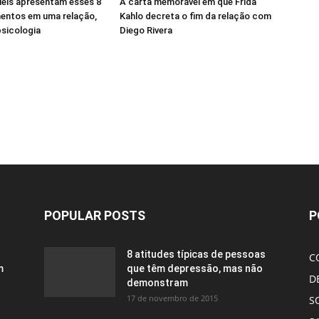
iéis apresentam esses 8
A carta memorável em que Frida
ntos em uma relação,
Kahlo decreta o fim da relação com
sicologia
Diego Rivera
POPULAR POSTS
P
8 atitudes típicas de pessoas
C
m
que têm depressão, mas não
D
demonstram
17 de novembro de 2015
S