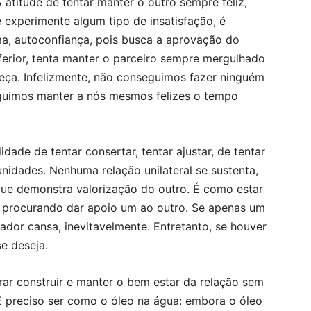
 atitude de tentar manter o outro sempre feliz,
 experimente algum tipo de insatisfação, é
ma, autoconfiança, pois busca a aprovação do
nferior, tenta manter o parceiro sempre mergulhado
neça. Infelizmente, não conseguimos fazer ninguém
seguimos manter a nós mesmos felizes o tempo
dade de tentar consertar, tentar ajustar, de tentar
unidades. Nenhuma relação unilateral se sustenta,
 que demonstra valorização do outro. É como estar
 procurando dar apoio um ao outro. Se apenas um
ador cansa, inevitavelmente. Entretanto, se houver
e deseja.
urar construir e manter o bem estar da relação sem
É preciso ser como o óleo na água: embora o óleo