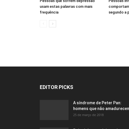
Pessoas que sofrem depressão
Pessoas inf
usam estas palavras com mais
comportame
frequência
segundo a p
EDITOR PICKS
A síndrome de Peter Pan:
homens que não amadurece
25 de março de 2018