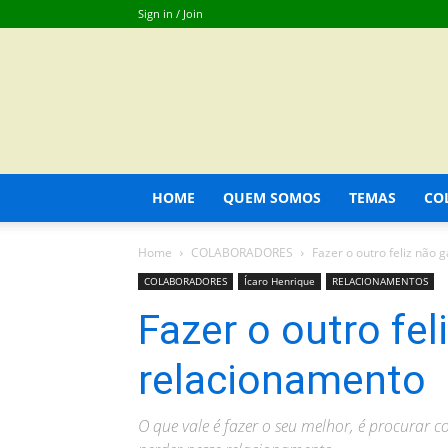
Sign in / Join
HOME
QUEM SOMOS
TEMAS
CO
Home
COLABORADORES
Fazer o outro feliz não
COLABORADORES
Ícaro Henrique
RELACIONAMENTOS
Fazer o outro fel
relacionamento
O que vale é fazer o seu melhor, é procurar c