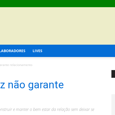
LABORADORES
LIVES
 garante relacionamento
iz não garante
onstruir e manter o bem estar da relação sem deixar se