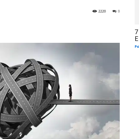
2220
0
7
E
Ps