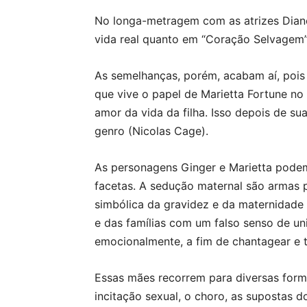
No longa-metragem com as atrizes Diane
vida real quanto em “Coração Selvagem”,
As semelhanças, porém, acabam aí, pois
que vive o papel de Marietta Fortune n
amor da vida da filha. Isso depois de su
genro (Nicolas Cage).
As personagens Ginger e Marietta podem 
facetas. A sedução maternal são armas p
simbólica da gravidez e da maternidade
e das famílias com um falso senso de u
emocionalmente, a fim de chantagear e t
Essas mães recorrem para diversas for
incitação sexual, o choro, as supostas d