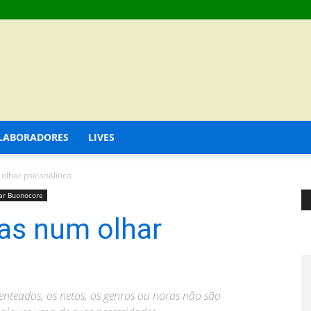
LABORADORES
LIVES
lhar psicanálitico
ar Buonocore
as num olhar
 enteados, os netos, os genros ou noras não são