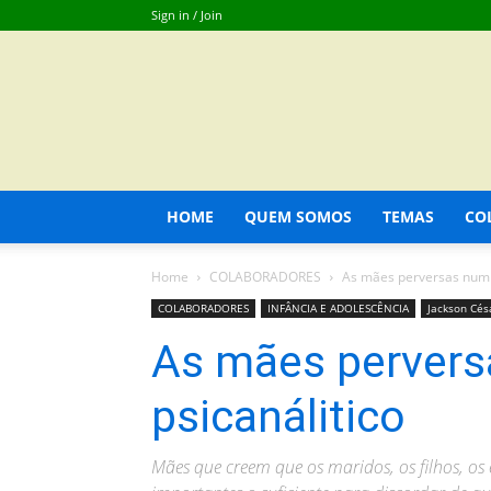
Sign in / Join
HOME
QUEM SOMOS
TEMAS
CO
Home
COLABORADORES
As mães perversas num o
COLABORADORES
INFÂNCIA E ADOLESCÊNCIA
Jackson Cés
As mães pervers
psicanálitico
Mães que creem que os maridos, os filhos, os