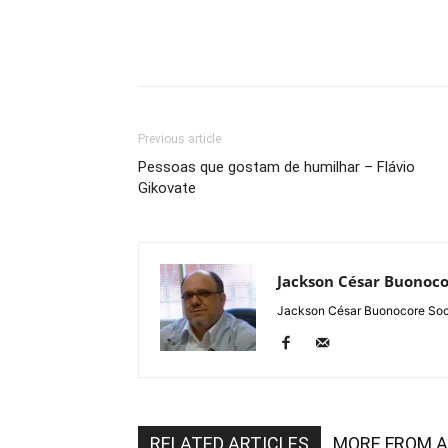
Previous article
Pessoas que gostam de humilhar – Flávio
Gikovate
Jackson César Buonoc
Jackson César Buonocore Soci
RELATED ARTICLES
MORE FROM 