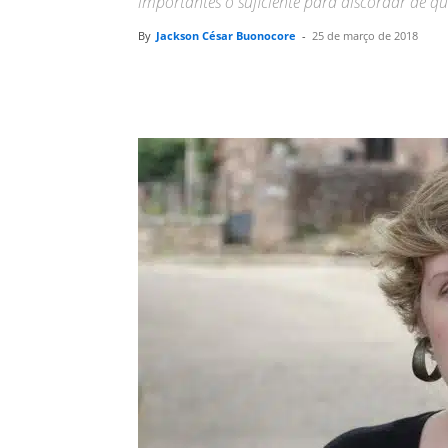
importantes o suficiente para discordar de q
By
Jackson César Buonocore
-
25 de março de 2018