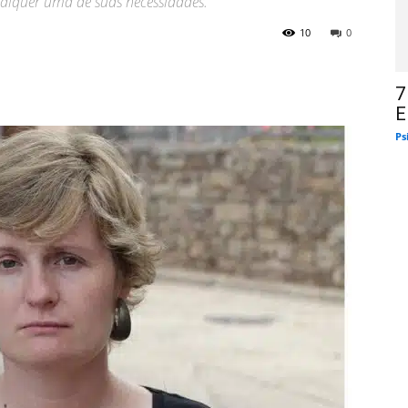
ualquer uma de suas necessidades.
10
0
7
E
Ps