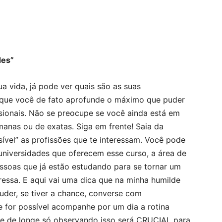
des”
a vida, já pode ver quais são as suas
e que você de fato aprofunde o máximo que puder
ssionais. Não se preocupe se você ainda está em
manas ou de exatas. Siga em frente! Saia da
sível” as profissões que te interessam. Você pode
 universidades que oferecem esse curso, a área de
soas que já estão estudando para se tornar um
ressa. E aqui vai uma dica que na minha humilde
uder, se tiver a chance, converse com
se for possível acompanhe por um dia a rotina
ue de longe só observando isso será CRUCIAL para