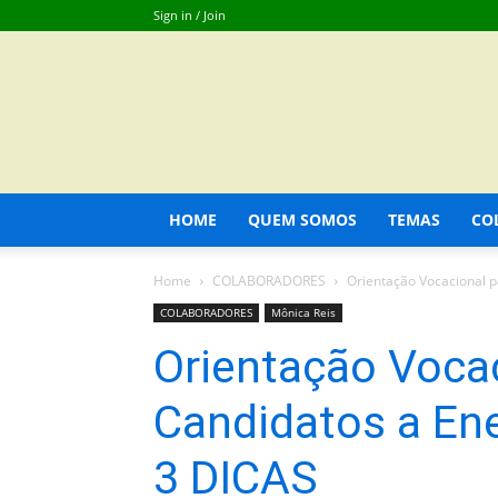
Sign in / Join
HOME
QUEM SOMOS
TEMAS
CO
Home
COLABORADORES
Orientação Vocacional 
COLABORADORES
Mônica Reis
Orientação Vocac
Candidatos a En
3 DICAS