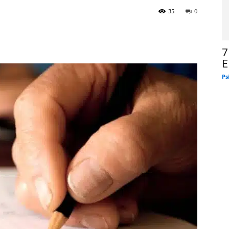
35
0
7
E
Ps