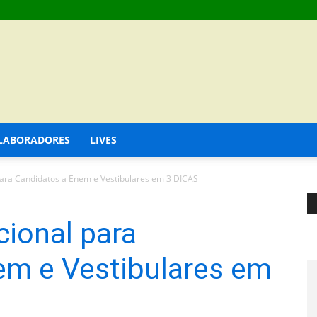
LABORADORES
LIVES
para Candidatos a Enem e Vestibulares em 3 DICAS
ional para
em e Vestibulares em