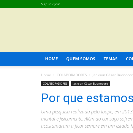
Sign in / Join
HOME
QUEM SOMOS
TEMAS
CO
Home
COLABORADORES
Jackson César Buonocor
COLABORADORES
Jackson César Buonocore
Por que estamo
Uma pesquisa realizada pelo Ibope, em 2013
mental e fisicamente. Além do cansaço sofre
acostumaram a ficar sempre em um estado hi