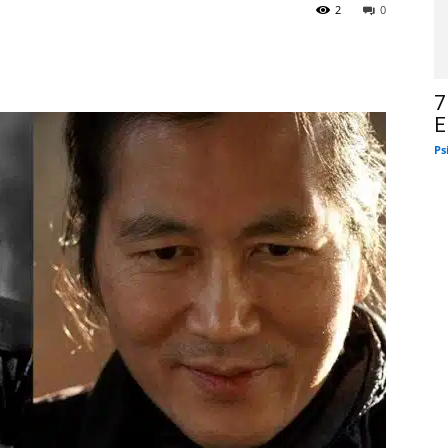
2
0
7
E
Ps