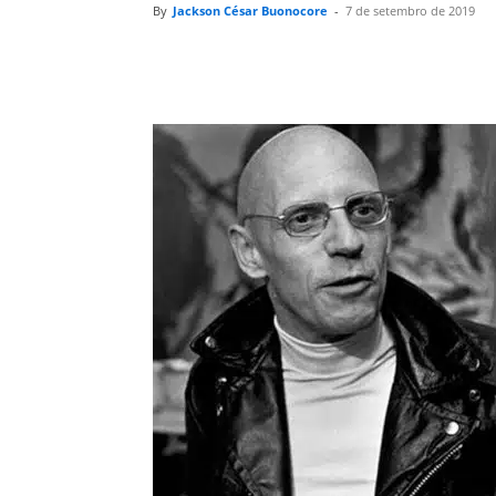
By
Jackson César Buonocore
-
7 de setembro de 2019