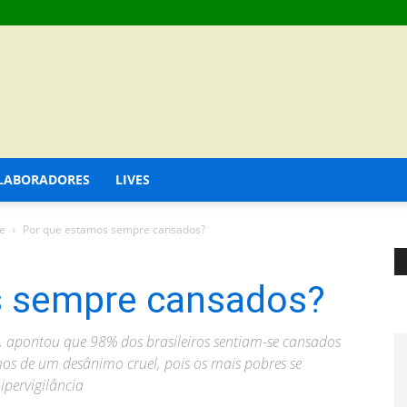
LABORADORES
LIVES
e
Por que estamos sempre cansados?
s sempre cansados?
, apontou que 98% dos brasileiros sentiam-se cansados
mos de um desânimo cruel, pois os mais pobres se
pervigilância