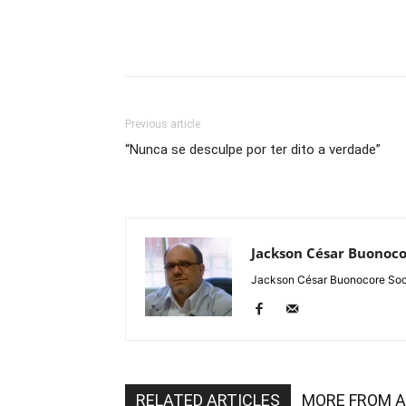
Previous article
“Nunca se desculpe por ter dito a verdade”
Jackson César Buonoc
Jackson César Buonocore Soci
RELATED ARTICLES
MORE FROM 