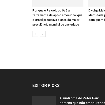
Por que o Psicólogo IA é a
Divulga Mais
ferramenta de apoio emocional que
identidade
o Brasil precisava diante da maior
com quem bu
prevalência mundial de ansiedade
EDITOR PICKS
A síndrome de Peter Pan:
homens que não amadurece