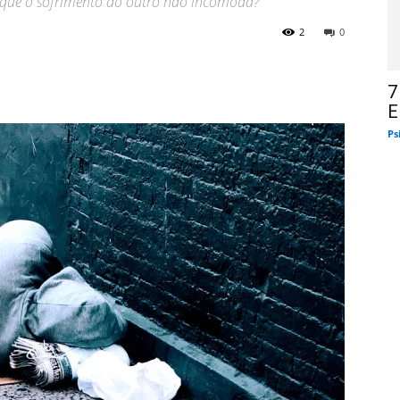
or que o sofrimento do outro não incômoda?
2
0
7
E
Ps