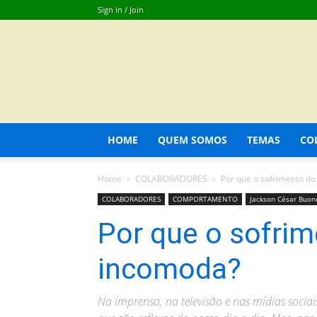
Sign in / Join
HOME
QUEM SOMOS
TEMAS
CO
Home
COLABORADORES
Por que o sofrimento do
COLABORADORES
COMPORTAMENTO
Jackson César Buon
Por que o sofrim
incomoda?
Na imprensa, na televisão e nas mídias socia