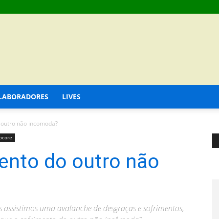
LABORADORES
LIVES
 outro não incomoda?
ocore
ento do outro não
is assistimos uma avalanche de desgraças e sofrimentos,