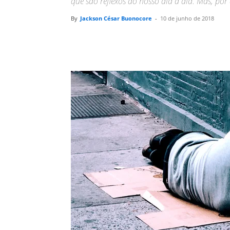
que são reflexos do nosso dia a dia. Mas, p
By
Jackson César Buonocore
-
10 de junho de 2018