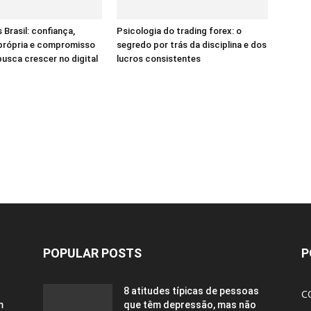
 Brasil: confiança,
Psicologia do trading forex: o
 própria e compromisso
segredo por trás da disciplina e dos
sca crescer no digital
lucros consistentes
POPULAR POSTS
P
8 atitudes típicas de pessoas
C
m
que têm depressão, mas não